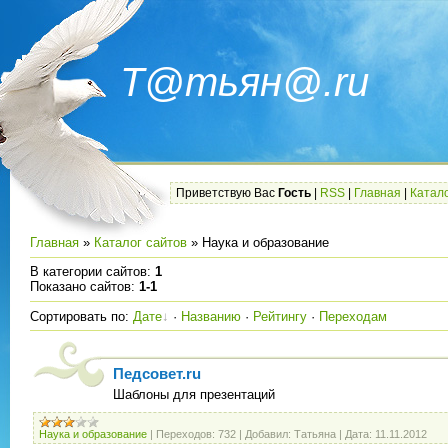
Т@тьян@.ru
Приветствую Вас
Гость
|
RSS
|
Главная
|
Катало
Главная
»
Каталог сайтов
» Наука и образование
В категории сайтов
:
1
Показано сайтов
:
1-1
Сортировать по
:
Дате
·
Названию
·
Рейтингу
·
Переходам
Педсовет.ru
Шаблоны для презентаций
Наука и образование
|
Переходов:
732
|
Добавил:
Татьяна
|
Дата:
11.11.2012