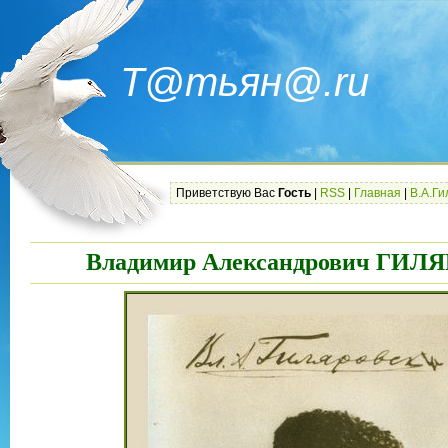
Т@тьян@.ru
Приветствую Вас
Гость
|
RSS
|
Главная
|
В.А.Ги
Владимир Александрович ГИ