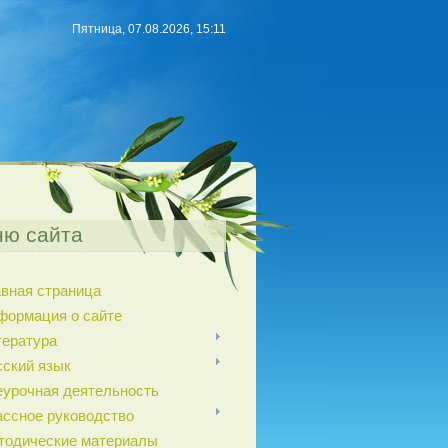
Пятница, 07.08.2026, 15:11
ю сайта
авная страница
формация о сайте
тература
сский язык
еурочная деятельность
ассное руководство
тодические материалы