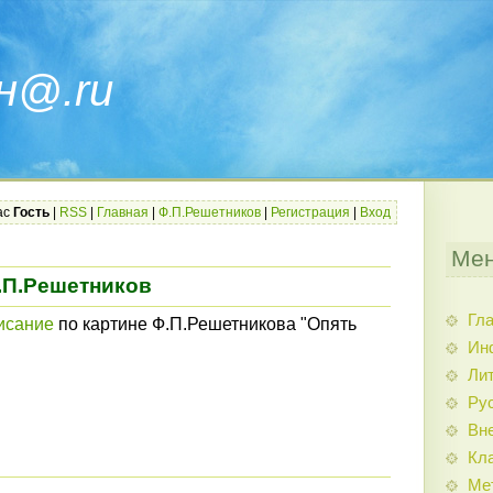
н@.ru
ас
Гость
|
RSS
|
Главная
|
Ф.П.Решетников
|
Регистрация
|
Вход
Мен
.П.Решетников
Гл
исание
по картине Ф.П.Решетникова "Опять
Ин
Ли
Ру
Вн
Кл
Ме