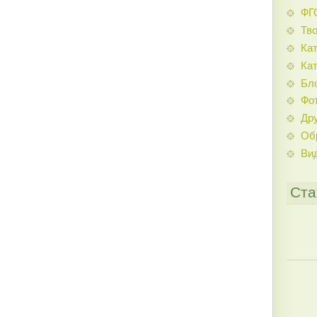
ФГ
Тв
Кат
Кат
Бл
Фо
Дру
Об
Ви
Ста