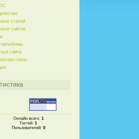
ОС
орчество
алог статей
алог сайтов
ог
тоальбомы
зья сайта
ратная связь
део
тистика
Онлайн всего:
1
Гостей:
1
Пользователей:
0