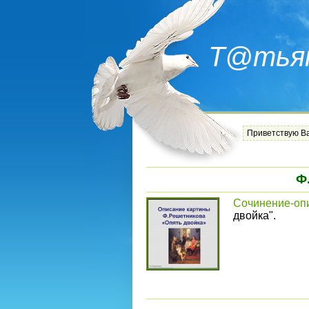
Т@тья
Приветствую В
Ф
Сочинение-оп
двойка".