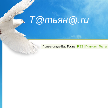
Т@тьян@.ru
Приветствую Вас
Гость
|
RSS
|
Главная
|
Тесты