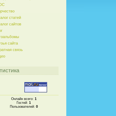
ОС
орчество
алог статей
алог сайтов
ог
тоальбомы
зья сайта
ратная связь
део
тистика
Онлайн всего:
1
Гостей:
1
Пользователей:
0