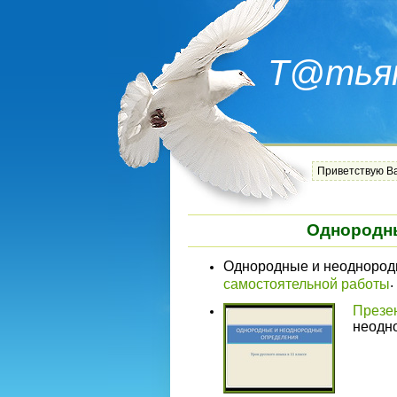
Т@тья
Приветствую В
Однородн
Однородные и неоднород
.
самостоятельной работы
Презе
неодн