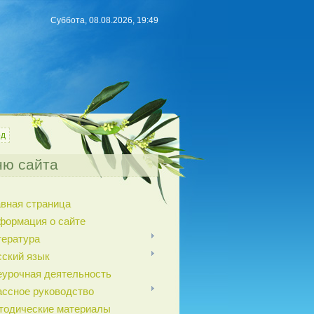
Суббота, 08.08.2026, 19:49
од
ю сайта
авная страница
формация о сайте
тература
сский язык
еурочная деятельность
ассное руководство
тодические материалы