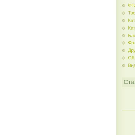
ФГ
Тв
Кат
Кат
Бл
Фо
Дру
Об
Ви
Ста