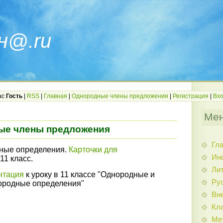
н@.ru
ас
Гость
|
RSS
|
Главная
|
Однородные члены предложения
|
Регистрация
|
Вх
Мен
ые члены предложения
Гл
ные определения.
Карточки для
Ин
 11 класс.
Ли
нтация
к уроку в 11 классе "Однородные и
Ру
ородные определения"
Вн
Кл
Ме