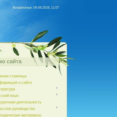
Воскресенье, 09.08.2026, 11:07
д
ю сайта
авная страница
формация о сайте
тература
сский язык
еурочная деятельность
ассное руководство
тодические материалы