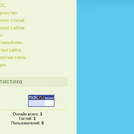
ОС
орчество
алог статей
алог сайтов
ог
тоальбомы
зья сайта
ратная связь
део
тистика
Онлайн всего:
1
Гостей:
1
Пользователей:
0