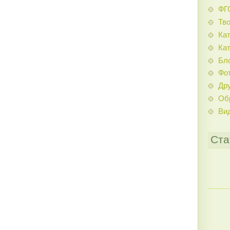
ФГ
Тв
Кат
Кат
Бл
Фо
Дру
Об
Ви
Ста