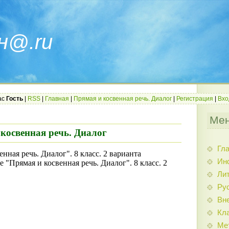
н@.ru
ас
Гость
|
RSS
|
Главная
|
Прямая и косвенная речь. Диалог
|
Регистрация
|
Вхо
Мен
косвенная речь. Диалог
Гл
нная речь. Диалог". 8 класс. 2 варианта
Ин
е "Прямая и косвенная речь. Диалог". 8 класс. 2
Ли
Ру
Вн
Кл
Ме