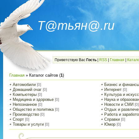
Т@тьян@.ru
Приветствую Вас
Гость
|
RSS
|
Главная
|
Катало
Главная
»
Каталог сайтов
(
1
)
Автомобили
Бизнес и финанс
[0]
Домашний очаг
Интернет
[0]
[0]
Компьютеры
Культура и искус
[0]
Медицина и здоровье
Наука и образова
[0]
Непознанное
Новости и СМИ
[0]
[0]
Общество и политика
Отдых и развлече
[0]
Производство
Работа и заработо
[0]
Спорт
Справки
[0]
[0]
Товары и услуги
Юмор
[0]
[0]