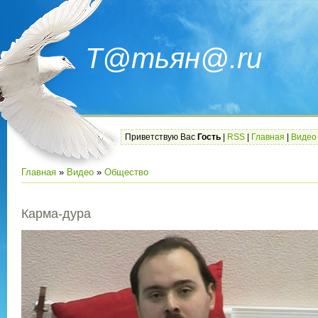
Т@тьян@.ru
Приветствую Вас
Гость
|
RSS
|
Главная
|
Видео
Главная
»
Видео
»
Общество
Карма-дура