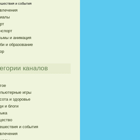
ешествия и события
влечения
риалы
рт
нспорт
ьмы и анимация
би и образование
ор
егории каналов
гое
пьютерные игры
сота и здоровье
и и блоги
ыка
щество
ешествия и события
влечения