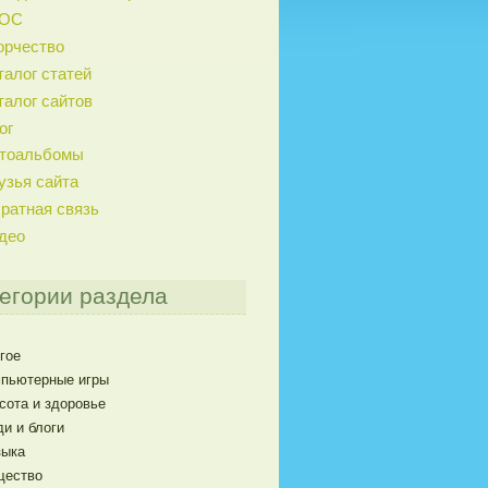
ГОС
орчество
талог статей
талог сайтов
ог
тоальбомы
узья сайта
ратная связь
део
егории раздела
гое
пьютерные игры
сота и здоровье
и и блоги
ыка
щество