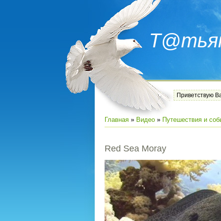
Т@тья
Приветствую В
Главная
»
Видео
»
Путешествия и соб
Red Sea Moray