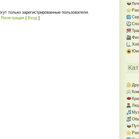
Пут
Раз
гут только зарегистрированные пользователи.
Се
[
Регистрация
|
Вход
]
Спо
Тра
Фил
Хоб
Юм
Кат
Дру
Ком
Кра
Люд
Муз
Об
Пут
Раз