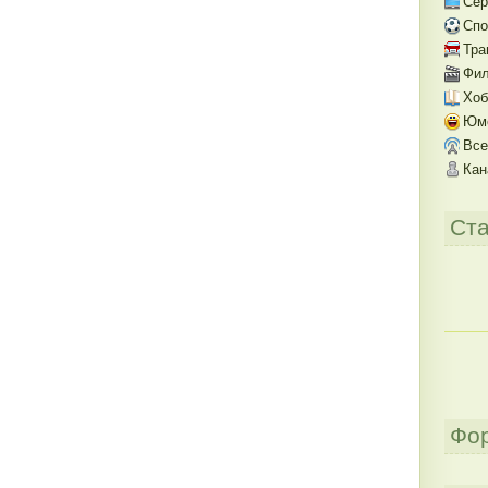
Се
Спо
Тра
Фил
Хоб
Юм
Все
Кан
Ста
Фо