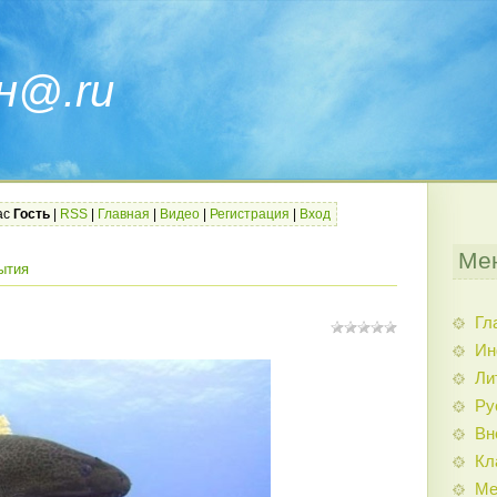
н@.ru
ас
Гость
|
RSS
|
Главная
|
Видео
|
Регистрация
|
Вход
Ме
ытия
Гл
Ин
Ли
Ру
Вн
Кл
Ме