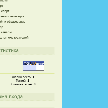
риалы
рт
нспорт
ьмы и анимация
би и образование
ор
 каналы
алы пользователей
тистика
Онлайн всего:
1
Гостей:
1
Пользователей:
0
рма входа