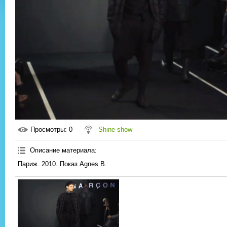
Просмотры
: 0
Shine show
Описание материала
:
Париж. 2010. Показ Agnes B.