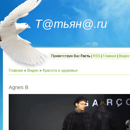
Т@тьян@.ru
Приветствую Вас
Гость
|
RSS
|
Главная
|
Видео
Главная
»
Видео
»
Красота и здоровье
Agnes B