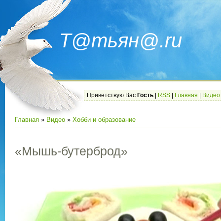
Т@тьян@.ru
Приветствую Вас
Гость
|
RSS
|
Главная
|
Видео
Главная
»
Видео
»
Хобби и образование
«Мышь-бутерброд»