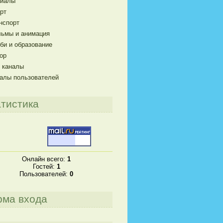
риалы
рт
нспорт
ьмы и анимация
би и образование
ор
 каналы
алы пользователей
тистика
Онлайн всего:
1
Гостей:
1
Пользователей:
0
рма входа