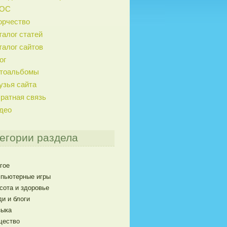
ГОС
орчество
талог статей
талог сайтов
ог
тоальбомы
узья сайта
ратная связь
део
егории раздела
гое
пьютерные игры
сота и здоровье
и и блоги
ыка
щество