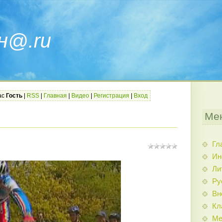
н@.ru
ас
Гость
|
RSS
|
Главная
|
Видео
|
Регистрация
|
Вход
Ме
Гл
Ин
Ли
Ру
Вн
Кл
Ме