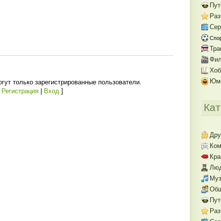
Пут
Раз
Се
Спо
Тра
Фил
Хоб
Юм
гут только зарегистрированные пользователи.
[
Регистрация
|
Вход
]
Кат
Дру
Ком
Кра
Люд
Муз
Об
Пут
Раз