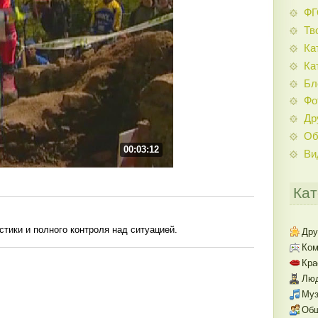
Ф
Тв
Ка
Ка
Бл
Фо
Др
Об
00:03:12
Ви
Кат
тики и полного контроля над ситуацией.
Дру
Ком
Кра
Люд
Муз
Об