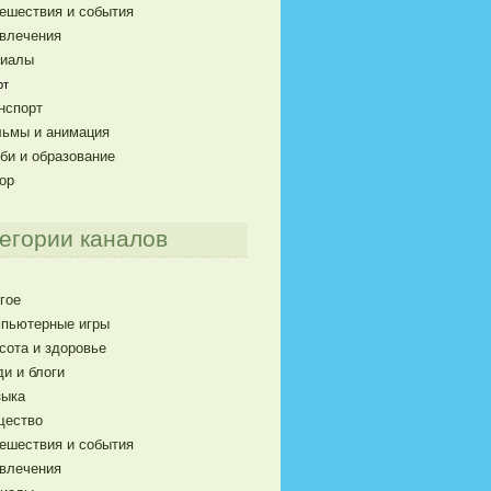
ешествия и события
влечения
риалы
рт
нспорт
ьмы и анимация
би и образование
ор
егории каналов
гое
пьютерные игры
сота и здоровье
и и блоги
ыка
щество
ешествия и события
влечения