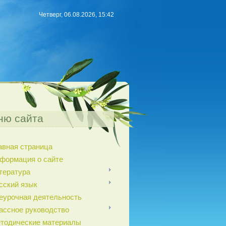
Четверг, 06.08.2026, 15:42
ню сайта
авная страница
формация о сайте
тература
сский язык
еурочная деятельность
ассное руководство
тодические материалы