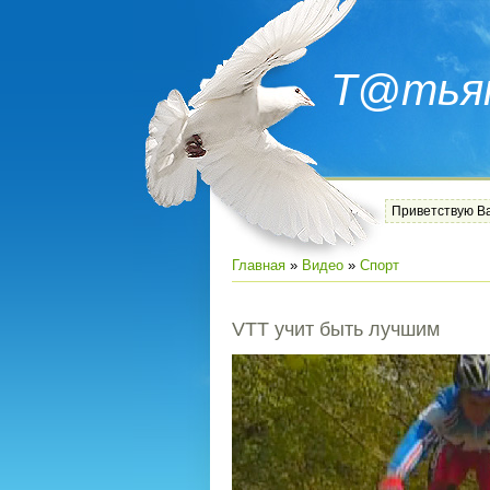
Т@тья
Приветствую В
Главная
»
Видео
»
Спорт
VTT учит быть лучшим