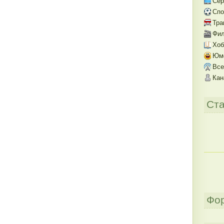
Се
Спо
Тра
Фил
Хоб
Юм
Все
Кан
Ста
Фо