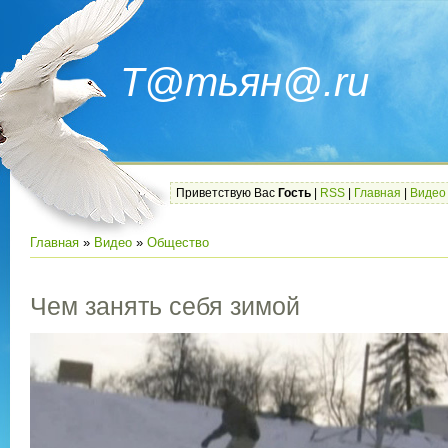
Т@тьян@.ru
Приветствую Вас
Гость
|
RSS
|
Главная
|
Видео
Главная
»
Видео
»
Общество
Чем занять себя зимой