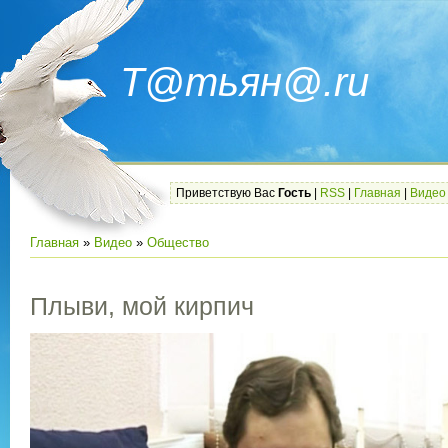
Т@тьян@.ru
Приветствую Вас
Гость
|
RSS
|
Главная
|
Видео
Главная
»
Видео
»
Общество
Плыви, мой кирпич