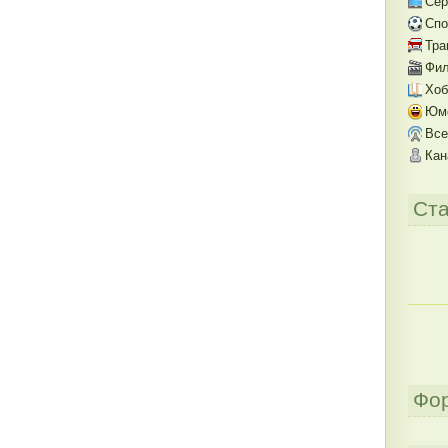
Се
Спо
Тра
Фил
Хоб
Юм
Все
Кан
Ста
Фо