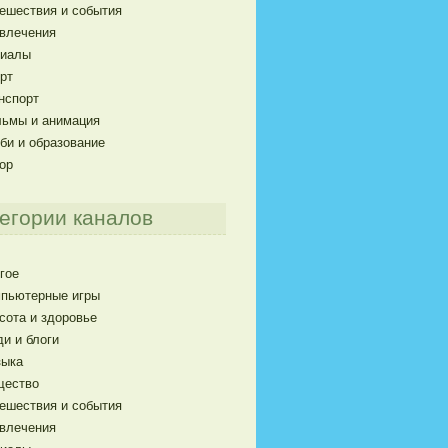
ешествия и события
влечения
риалы
рт
нспорт
ьмы и анимация
би и образование
ор
егории каналов
гое
пьютерные игры
сота и здоровье
и и блоги
ыка
щество
ешествия и события
влечения