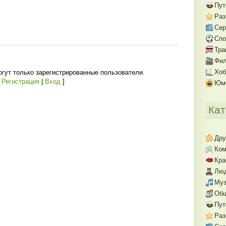
Пут
Раз
Се
Спо
Тра
Фил
Хоб
гут только зарегистрированные пользователи.
[
Регистрация
|
Вход
]
Юм
Кат
Дру
Ком
Кра
Люд
Муз
Об
Пут
Раз