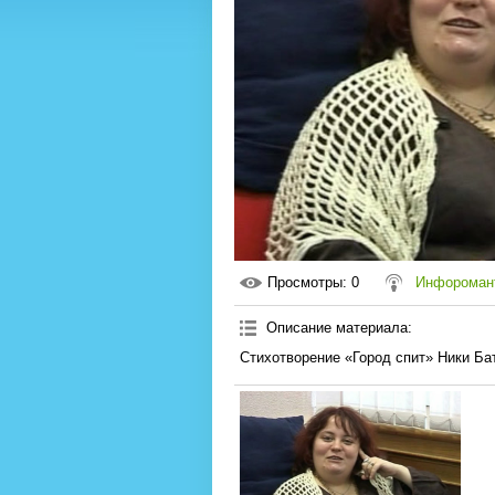
Просмотры
: 0
Инфороман
Описание материала
:
Стихотворение «Город спит» Ники Бат