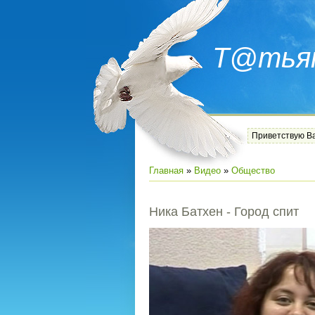
Т@тья
Приветствую В
Главная
»
Видео
»
Общество
Ника Батхен - Город спит