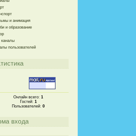
риалы
рт
нспорт
ьмы и анимация
би и образование
ор
 каналы
алы пользователей
тистика
Онлайн всего:
1
Гостей:
1
Пользователей:
0
рма входа