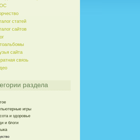
ГОС
орчество
талог статей
талог сайтов
ог
тоальбомы
узья сайта
ратная связь
део
егории раздела
гое
пьютерные игры
сота и здоровье
и и блоги
ыка
ество