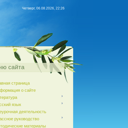
Четверг, 06.08.2026, 22:26
ню сайта
авная страница
формация о сайте
тература
сский язык
еурочная деятельность
ассное руководство
тодические материалы