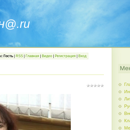
н@.ru
ас
Гость
|
RSS
|
Главная
|
Видео
|
Регистрация
|
Вход
Ме
Гл
Ин
Ли
Ру
Вн
Кл
Ме