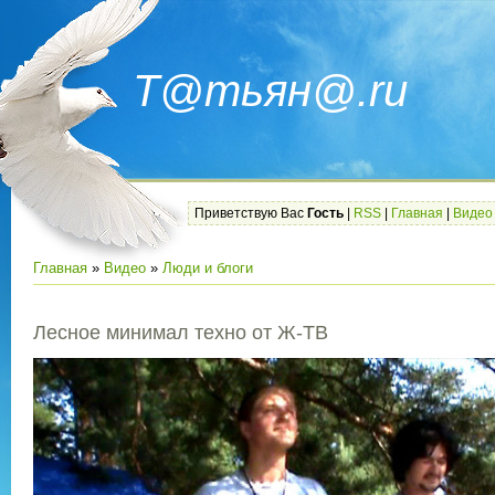
Т@тьян@.ru
Приветствую Вас
Гость
|
RSS
|
Главная
|
Видео
Главная
»
Видео
»
Люди и блоги
Лесное минимал техно от Ж-ТВ