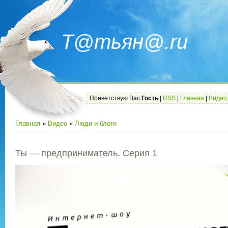
Т@тьян@.ru
Приветствую Вас
Гость
|
RSS
|
Главная
|
Видео
Главная
»
Видео
»
Люди и блоги
Ты — предприниматель. Серия 1