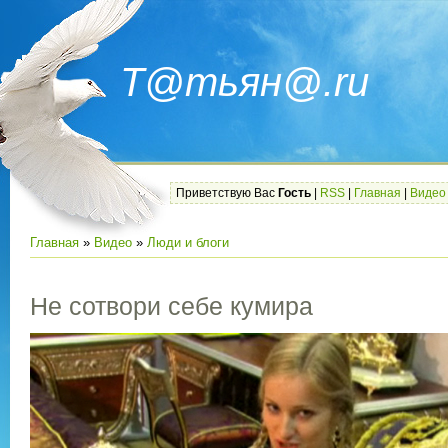
Т@тьян@.ru
Приветствую Вас
Гость
|
RSS
|
Главная
|
Видео
Главная
»
Видео
»
Люди и блоги
Не сотвори себе кумира