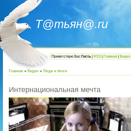
Т@тьян@.ru
Приветствую Вас
Гость
|
RSS
|
Главная
|
Видео
Главная
»
Видео
»
Люди и блоги
Интернациональная мечта