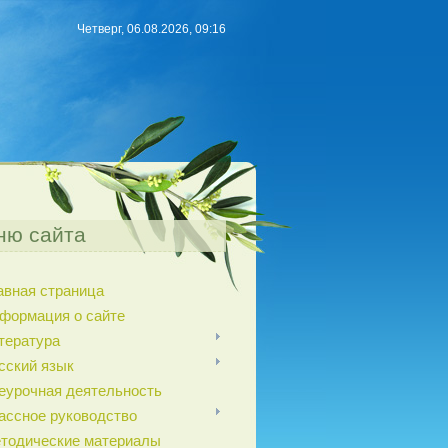
Четверг, 06.08.2026, 09:16
ню сайта
авная страница
формация о сайте
тература
сский язык
еурочная деятельность
ассное руководство
тодические материалы