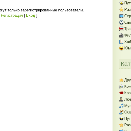
Пут
Раз
гут только зарегистрированные пользователи.
[
Регистрация
|
Вход
]
Се
Спо
Тра
Фил
Хоб
Юм
Кат
Дру
Ком
Кра
Люд
Муз
Об
Пут
Раз