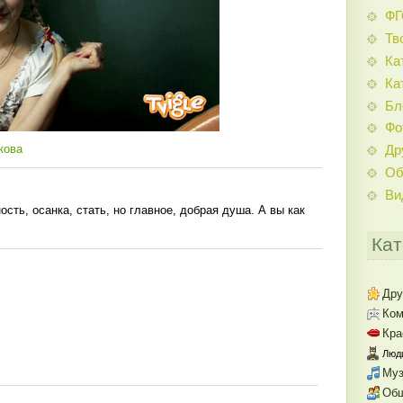
Ф
Тв
Ка
Ка
Бл
Фо
кова
Др
Об
Ви
сть, осанка, стать, но главное, добрая душа. А вы как
Кат
Дру
Ком
Кра
Люди
Муз
Об