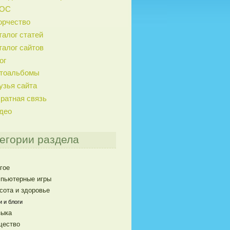
ГОС
орчество
талог статей
талог сайтов
ог
тоальбомы
узья сайта
ратная связь
део
егории раздела
гое
пьютерные игры
сота и здоровье
 и блоги
ыка
щество