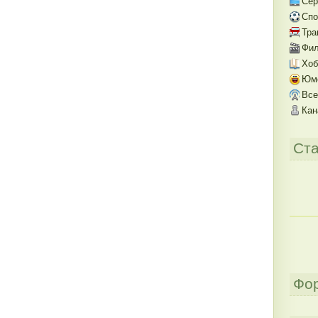
Се
Спо
Тра
Фил
Хоб
Юм
Все
Кан
Ста
Фо