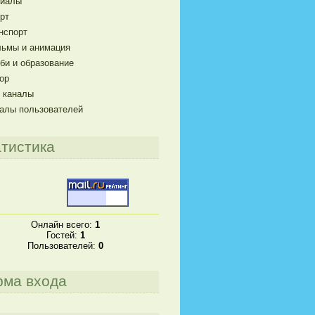
риалы
рт
нспорт
ьмы и анимация
би и образование
ор
 каналы
алы пользователей
тистика
Онлайн всего:
1
Гостей:
1
Пользователей:
0
рма входа