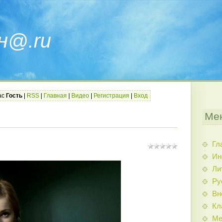
н@.ru
ас
Гость
|
RSS
|
Главная
|
Видео
|
Регистрация
|
Вход
Ме
Гл
Ин
Ли
Ру
Вн
Кл
Ме