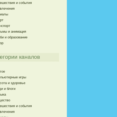
ешествия и события
влечения
риалы
рт
нспорт
ьмы и анимация
би и образование
ор
егории каналов
гое
пьютерные игры
сота и здоровье
и и блоги
ыка
щество
ешествия и события
влечения