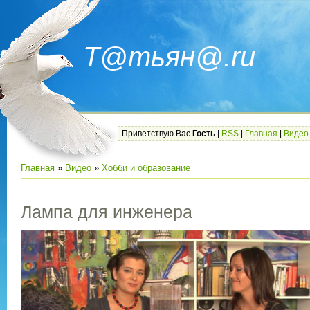
Т@тьян@.ru
Приветствую Вас
Гость
|
RSS
|
Главная
|
Видео
Главная
»
Видео
»
Хобби и образование
Лампа для инженера