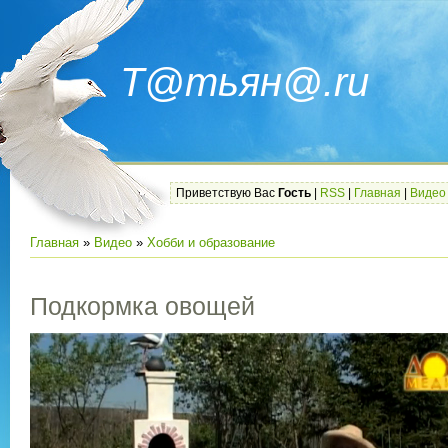
Т@тьян@.ru
Приветствую Вас
Гость
|
RSS
|
Главная
|
Видео
Главная
»
Видео
»
Хобби и образование
Подкормка овощей