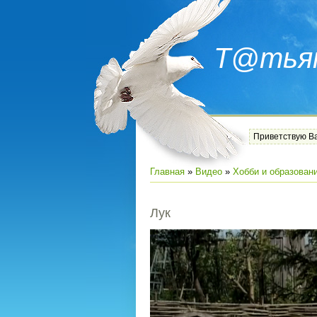
Т@тья
Приветствую В
Главная
»
Видео
»
Хобби и образован
Лук