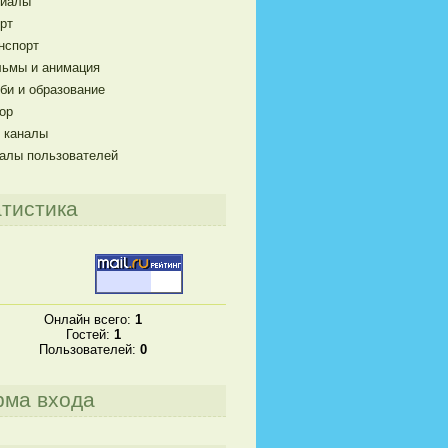
риалы
рт
нспорт
ьмы и анимация
би и образование
ор
 каналы
алы пользователей
тистика
Онлайн всего:
1
Гостей:
1
Пользователей:
0
рма входа