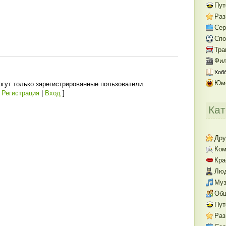
Пут
Раз
Се
Спо
Тра
Фил
Хобб
Юм
гут только зарегистрированные пользователи.
[
Регистрация
|
Вход
]
Кат
Дру
Ком
Кра
Люд
Муз
Об
Пут
Раз