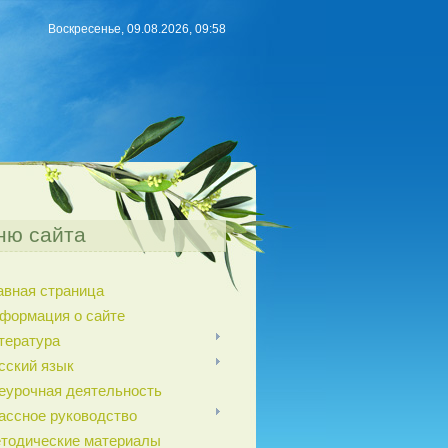
Воскресенье, 09.08.2026, 09:58
ню сайта
авная страница
формация о сайте
тература
сский язык
еурочная деятельность
ассное руководство
тодические материалы