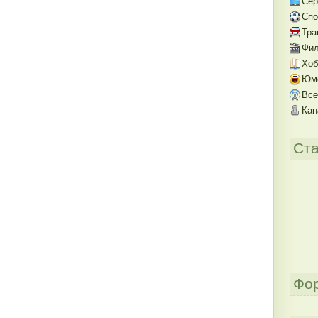
Се
Спо
Тра
Фил
Хоб
Юм
Все
Кан
Ста
Фо