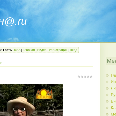
н@.ru
ас
Гость
|
RSS
|
Главная
|
Видео
|
Регистрация
|
Вход
Ме
ие
Гл
Ин
Ли
Ру
Вн
Кл
Ме