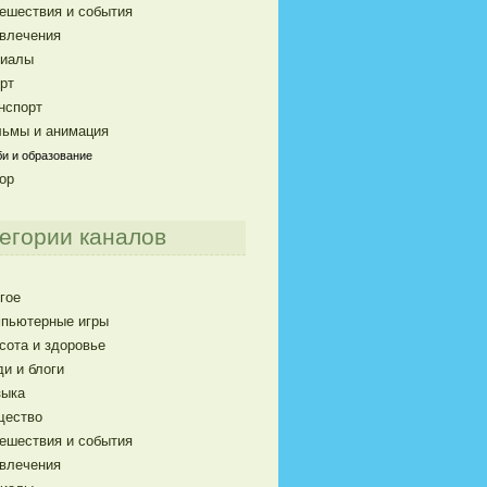
ешествия и события
влечения
риалы
рт
нспорт
ьмы и анимация
и и образование
ор
егории каналов
гое
пьютерные игры
сота и здоровье
и и блоги
ыка
щество
ешествия и события
влечения