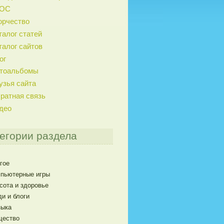
ГОС
орчество
талог статей
талог сайтов
ог
тоальбомы
узья сайта
ратная связь
део
егории раздела
гое
пьютерные игры
сота и здоровье
и и блоги
ыка
щество