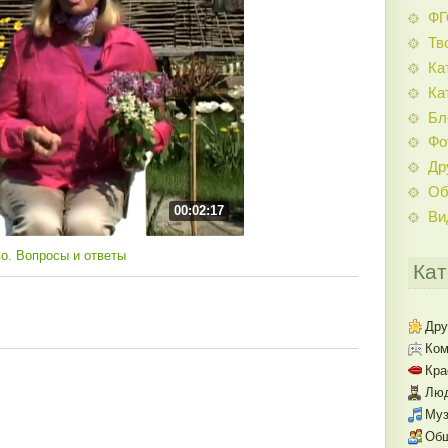
Ф
Тв
Ка
Ка
Бл
Фо
Др
Об
00:02:17
Ви
о. Вопросы и ответы
Кат
Дру
Ком
Кра
Люд
Муз
Об