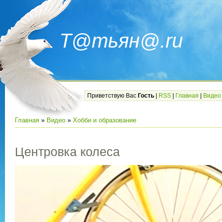
Т@тьян@.ru
Приветствую Вас
Гость
|
RSS
|
Главная
|
Видео
Главная
»
Видео
»
Хобби и образование
Центровка колеса