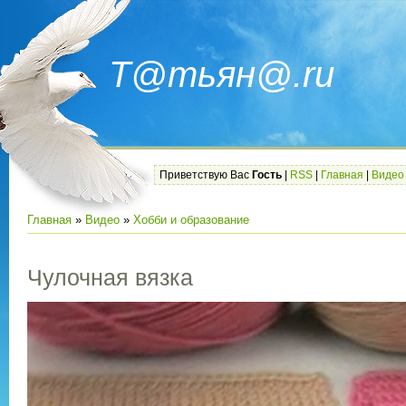
Т@тьян@.ru
Приветствую Вас
Гость
|
RSS
|
Главная
|
Видео
Главная
»
Видео
»
Хобби и образование
Чулочная вязка