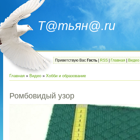
Т@тьян@.ru
Приветствую Вас
Гость
|
RSS
|
Главная
|
Видео
Главная
»
Видео
»
Хобби и образование
Ромбовидый узор