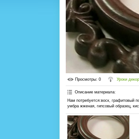
Просмотры
: 0
Уроки деко
Описание материала
:
Нам потребуется:воск, графитовый по
умбра жженая, гипсовый образец, кис