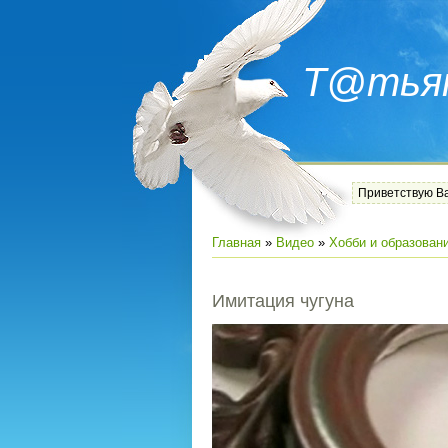
Т@тья
Приветствую В
Главная
»
Видео
»
Хобби и образован
Имитация чугуна