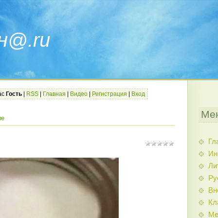
н@.ru
ас
Гость
|
RSS
|
Главная
|
Видео
|
Регистрация
|
Вход
Ме
ие
Гл
Ин
Ли
Ру
Вн
Кл
Ме