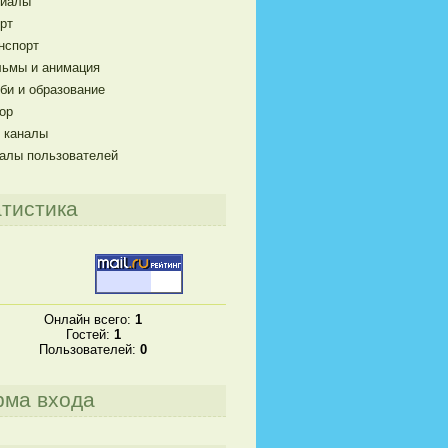
риалы
рт
нспорт
ьмы и анимация
би и образование
ор
 каналы
алы пользователей
тистика
Онлайн всего:
1
Гостей:
1
Пользователей:
0
рма входа