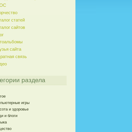
ГОС
орчество
талог статей
талог сайтов
ог
тоальбомы
узья сайта
ратная связь
део
егории раздела
гое
пьютерные игры
сота и здоровье
и и блоги
ыка
щество