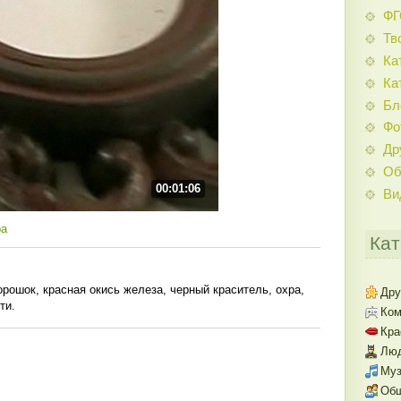
Ф
Тв
Ка
Ка
Бл
Фо
Др
Об
00:01:06
Ви
ра
Кат
рошок, красная окись железа, черный краситель, охра,
Дру
ти.
Ком
Кра
Люд
Муз
Об