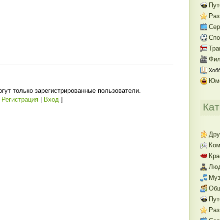
Пут
Раз
Се
Спо
Тра
Фил
Хобб
Юм
гут только зарегистрированные пользователи.
[
Регистрация
|
Вход
]
Кат
Дру
Ком
Кра
Люд
Муз
Об
Пут
Раз