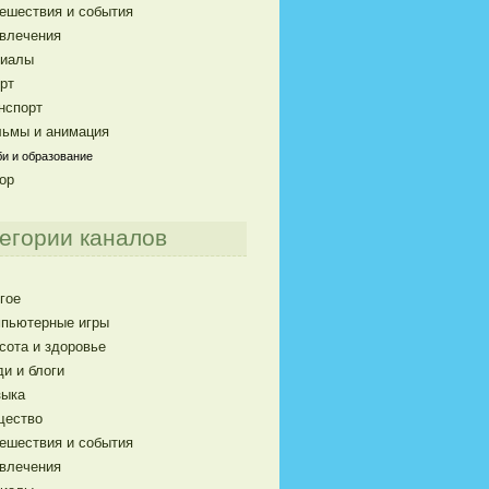
ешествия и события
влечения
риалы
рт
нспорт
ьмы и анимация
и и образование
ор
егории каналов
гое
пьютерные игры
сота и здоровье
и и блоги
ыка
щество
ешествия и события
влечения