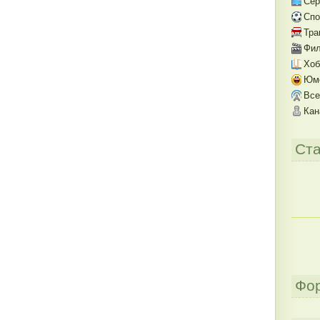
Се
Спо
Тра
Фил
Хоб
Юм
Все
Кан
Ста
Фо