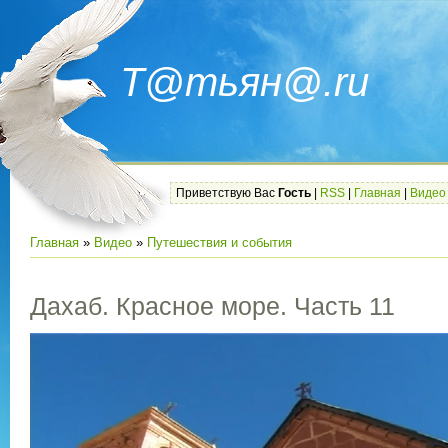
Т@тьян@.ru
Приветствую Вас
Гость
|
RSS
|
Главная
|
Видео
Главная
»
Видео
»
Путешествия и события
Дахаб. Красное море. Часть 11