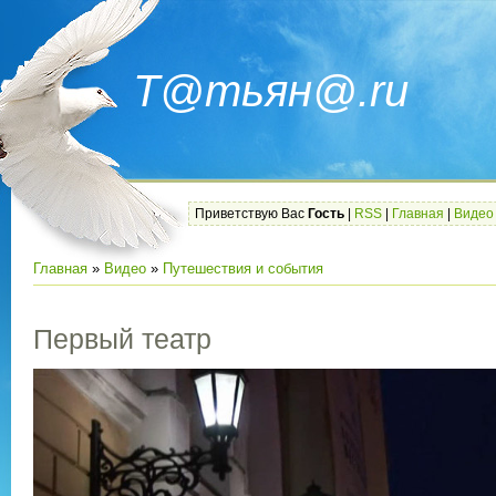
Т@тьян@.ru
Приветствую Вас
Гость
|
RSS
|
Главная
|
Видео
Главная
»
Видео
»
Путешествия и события
Первый театр