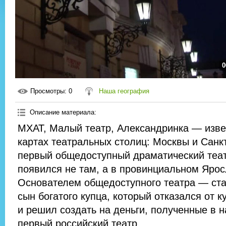
0
Просмотры
: 0
Наша география
Описание материала
:
МХАТ, Малый театр, Александринка — изве
картах театральных столиц: Москвы и Санкт
первый общедоступный драматический теа
появился не там, а в провинциальном Ярос
Основателем общедоступного театра — ста
сын богатого купца, который отказался от к
и решил создать на деньги, полученные в н
первый российский театр.