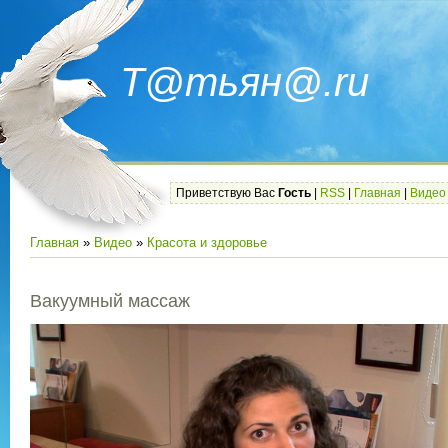
Т@тьян@.ru
Приветствую Вас
Гость
|
RSS
|
Главная
|
Видео
Главная
»
Видео
»
Красота и здоровье
Вакуумный массаж