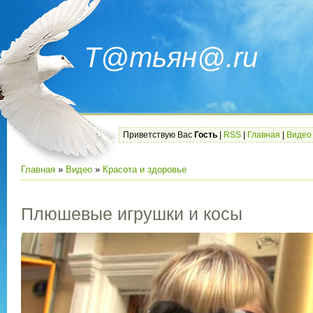
Т@тьян@.ru
Приветствую Вас
Гость
|
RSS
|
Главная
|
Видео
Главная
»
Видео
»
Красота и здоровье
Плюшевые игрушки и косы