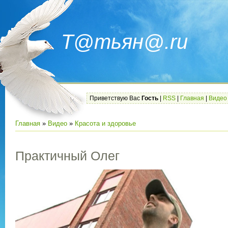
Т@тьян@.ru
Приветствую Вас
Гость
|
RSS
|
Главная
|
Видео
Главная
»
Видео
»
Красота и здоровье
Практичный Олег