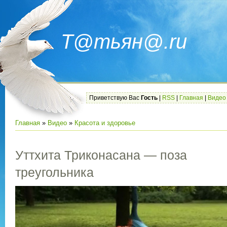
Т@тьян@.ru
Приветствую Вас
Гость
|
RSS
|
Главная
|
Видео
Главная
»
Видео
»
Красота и здоровье
Уттхита Триконасана — поза
треугольника