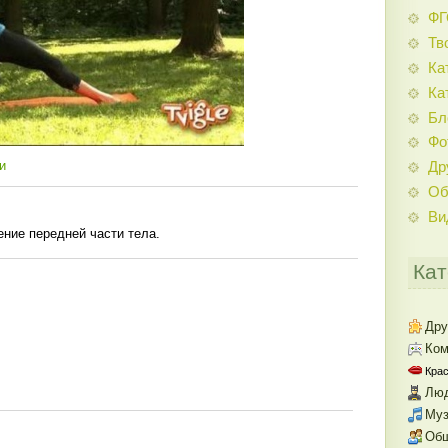
Ф
Тв
Ка
Ка
Бл
Фо
и
Др
Об
Ви
ение передней части тела.
Кат
Дру
Ком
Крас
Люд
Муз
Об