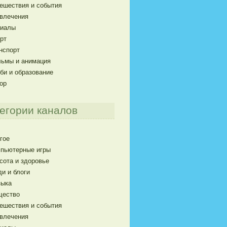
ешествия и события
влечения
риалы
рт
нспорт
ьмы и анимация
би и образование
ор
егории каналов
гое
пьютерные игры
сота и здоровье
и и блоги
ыка
щество
ешествия и события
влечения