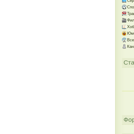
Се
Спо
Тра
Фил
Хоб
Юм
Все
Кан
Ста
Фо