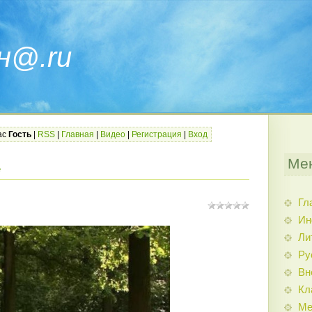
н@.ru
ас
Гость
|
RSS
|
Главная
|
Видео
|
Регистрация
|
Вход
Ме
е
Гл
Ин
Ли
Ру
Вн
Кл
Ме