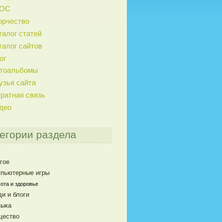
ГОС
орчество
талог статей
талог сайтов
ог
тоальбомы
узья сайта
ратная связь
део
егории раздела
гое
пьютерные игры
ота и здоровье
и и блоги
ыка
щество