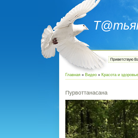
Т@тья
Приветствую В
Главная
»
Видео
»
Красота и здоровь
Пурвоттанасана