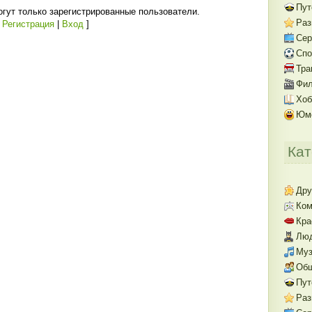
Пут
гут только зарегистрированные пользователи.
Раз
[
Регистрация
|
Вход
]
Се
Спо
Тра
Фил
Хоб
Юм
Кат
Дру
Ком
Кра
Люд
Муз
Об
Пут
Раз