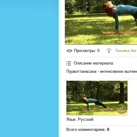
Просмотры
: 0
Техника йог
Описание материала
:
Пурвоттанасана - интенсивное вытяж
Язык
: Русский
Всего комментариев
:
0