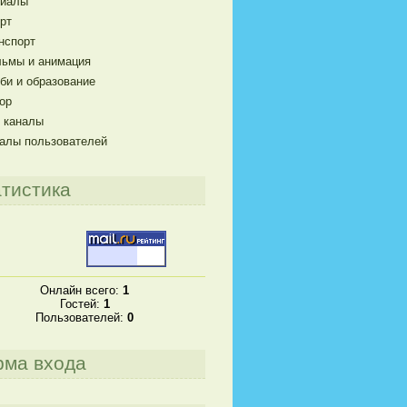
риалы
рт
нспорт
ьмы и анимация
би и образование
ор
 каналы
алы пользователей
тистика
Онлайн всего:
1
Гостей:
1
Пользователей:
0
рма входа