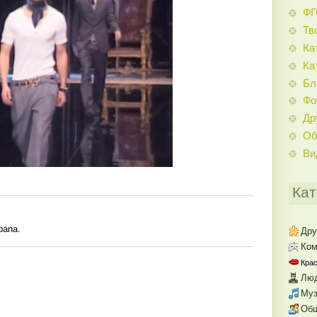
Ф
Тв
Ка
Ка
Бл
Фо
Др
Об
Ви
Кат
bana.
Дру
Ком
Крас
Люд
Муз
Об