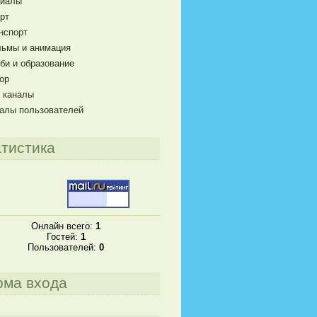
риалы
рт
нспорт
ьмы и анимация
би и образование
ор
 каналы
алы пользователей
тистика
Онлайн всего:
1
Гостей:
1
Пользователей:
0
рма входа