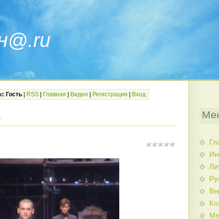
н@.ru
ас
Гость
|
RSS
|
Главная
|
Видео
|
Регистрация
|
Вход
Ме
е
Гл
Ин
Ли
Ру
Вн
Кл
Ме