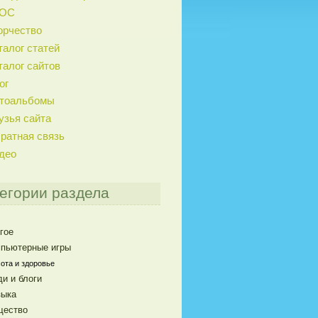
ГОС
орчество
талог статей
талог сайтов
ог
тоальбомы
узья сайта
ратная связь
део
егории раздела
гое
пьютерные игры
ота и здоровье
и и блоги
ыка
щество