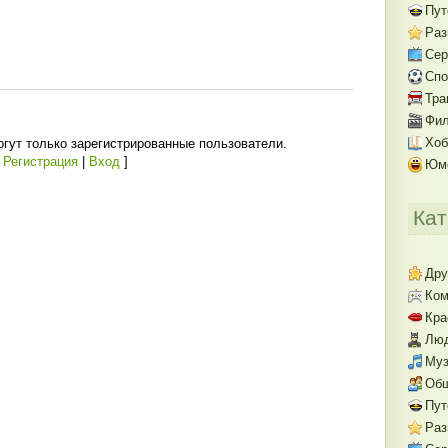
Пут
Раз
Се
Спо
Тра
Фил
Хоб
гут только зарегистрированные пользователи.
[
Регистрация
|
Вход
]
Юм
Кат
Дру
Ком
Кра
Люд
Муз
Об
Пут
Раз