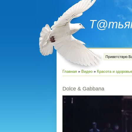
Т@тья
Приветствую В
Главная
»
Видео
»
Красота и здоровь
Dolce & Gabbana