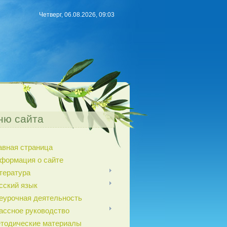
Четверг, 06.08.2026, 09:03
ню сайта
авная страница
формация о сайте
тература
сский язык
еурочная деятельность
ассное руководство
тодические материалы