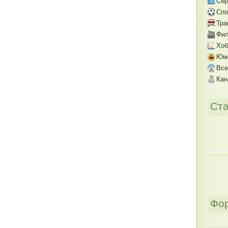
Се
Спо
Тра
Фил
Хоб
Юм
Все
Кан
Ста
Фо