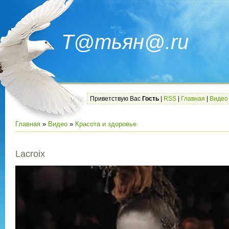
Т@тьян@.ru
Приветствую Вас
Гость
|
RSS
|
Главная
|
Видео
Главная
»
Видео
»
Красота и здоровье
Lacroix