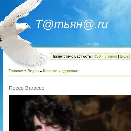
Т@тьян@.ru
Приветствую Вас
Гость
|
RSS
|
Главная
|
Видео
Главная
»
Видео
»
Красота и здоровье
Rocco Barocco