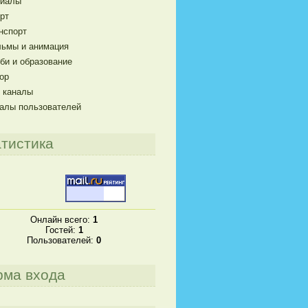
риалы
рт
нспорт
ьмы и анимация
би и образование
ор
 каналы
алы пользователей
тистика
Онлайн всего:
1
Гостей:
1
Пользователей:
0
рма входа