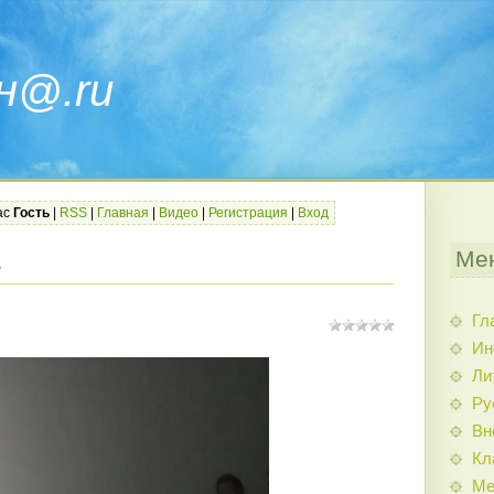
н@.ru
ас
Гость
|
RSS
|
Главная
|
Видео
|
Регистрация
|
Вход
Ме
е
Гл
Ин
Ли
Ру
Вн
Кл
Ме