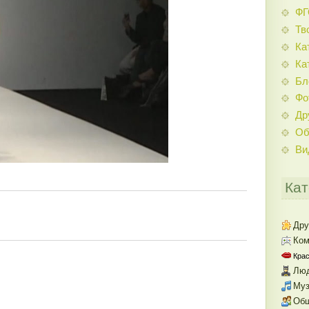
Ф
Тв
Ка
Ка
Бл
Фо
Др
Об
Ви
Кат
Дру
Ком
Крас
Люд
Муз
Об