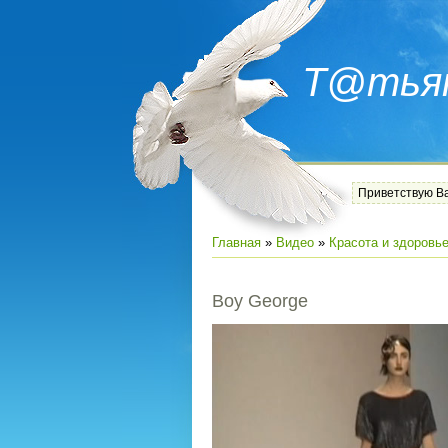
Т@тья
Приветствую В
Главная
»
Видео
»
Красота и здоровь
Boy George