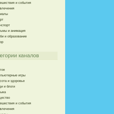
ешествия и события
влечения
риалы
рт
нспорт
ьмы и анимация
би и образование
ор
егории каналов
гое
пьютерные игры
сота и здоровье
и и блоги
ыка
щество
ешествия и события
влечения