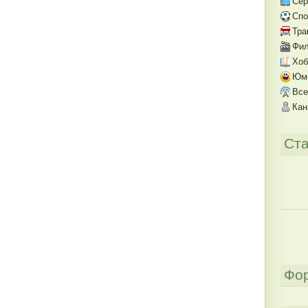
Се
Спо
Тра
Фил
Хоб
Юм
Все
Кан
Ста
Фо