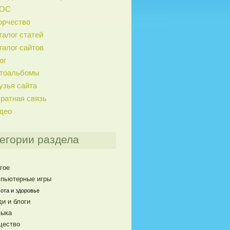
ГОС
орчество
талог статей
талог сайтов
ог
тоальбомы
узья сайта
ратная связь
део
егории раздела
гое
пьютерные игры
ота и здоровье
и и блоги
ыка
щество