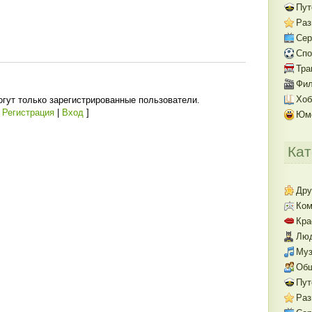
Пут
Раз
Се
Спо
Тра
Фил
Хоб
гут только зарегистрированные пользователи.
[
Регистрация
|
Вход
]
Юм
Кат
Дру
Ком
Кра
Люд
Муз
Об
Пут
Раз