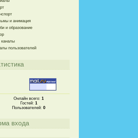
риалы
рт
нспорт
ьмы и анимация
би и образование
ор
 каналы
алы пользователей
тистика
Онлайн всего:
1
Гостей:
1
Пользователей:
0
рма входа