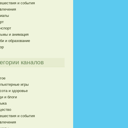
ешествия и события
влечения
риалы
рт
нспорт
ьмы и анимация
би и образование
ор
егории каналов
гое
пьютерные игры
сота и здоровье
и и блоги
ыка
щество
ешествия и события
влечения