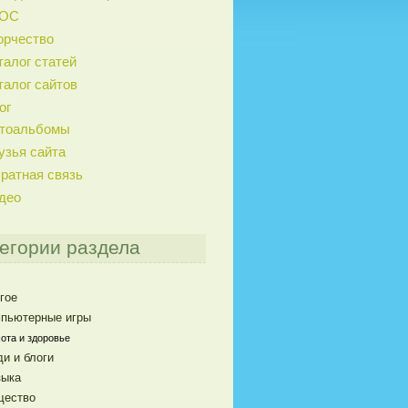
ГОС
орчество
талог статей
талог сайтов
ог
тоальбомы
узья сайта
ратная связь
део
егории раздела
гое
пьютерные игры
ота и здоровье
и и блоги
ыка
щество