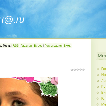
н@.ru
ас
Гость
|
RSS
|
Главная
|
Видео
|
Регистрация
|
Вход
Ме
е
Гл
Ин
Ли
Ру
Вн
Кл
Ме