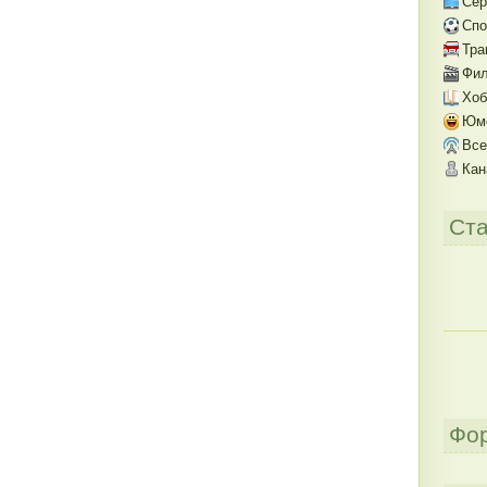
Се
Спо
Тра
Фил
Хоб
Юм
Все
Кан
Ста
Фо