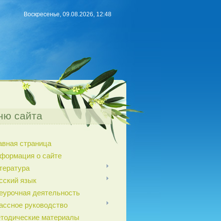
Воскресенье, 09.08.2026, 12:48
ню сайта
авная страница
формация о сайте
тература
сский язык
еурочная деятельность
ассное руководство
тодические материалы