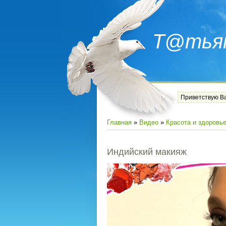
Т@тья
Приветствую В
Главная
»
Видео
»
Красота и здоровь
Индийский макияж