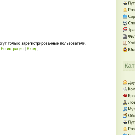
Пут
Раз
Се
Спо
Тра
Фил
Хоб
гут только зарегистрированные пользователи.
[
Регистрация
|
Вход
]
Юм
Кат
Дру
Ком
Кра
Люд
Муз
Об
Пут
Раз