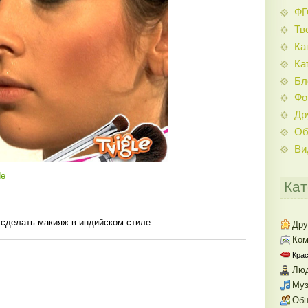
Ф
Тв
Ка
Ка
Бл
Фо
Др
Об
Ви
de
Кат
 сделать макияж в индийском стиле.
Дру
Ком
Крас
Люд
Муз
Об