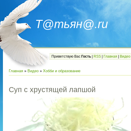
Т@тьян@.ru
Приветствую Вас
Гость
|
RSS
|
Главная
|
Видео
Главная
»
Видео
»
Хобби и образование
Суп с хрустящей лапшой