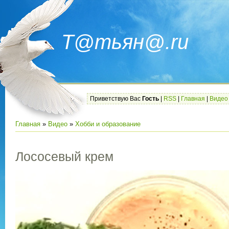
Т@тьян@.ru
Приветствую Вас
Гость
|
RSS
|
Главная
|
Видео
Главная
»
Видео
»
Хобби и образование
Лососевый крем