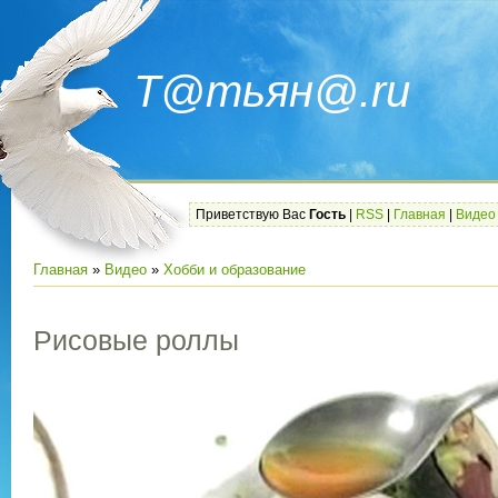
Т@тьян@.ru
Приветствую Вас
Гость
|
RSS
|
Главная
|
Видео
Главная
»
Видео
»
Хобби и образование
Рисовые роллы