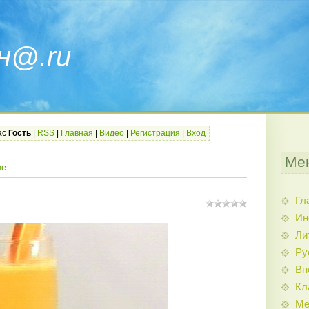
н@.ru
ас
Гость
|
RSS
|
Главная
|
Видео
|
Регистрация
|
Вход
Ме
ие
Гл
Ин
Ли
Ру
Вн
Кл
Ме