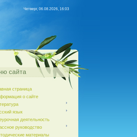
Четверг, 06.08.2026, 16:03
ню сайта
авная страница
формация о сайте
тература
сский язык
еурочная деятельность
ассное руководство
тодические материалы