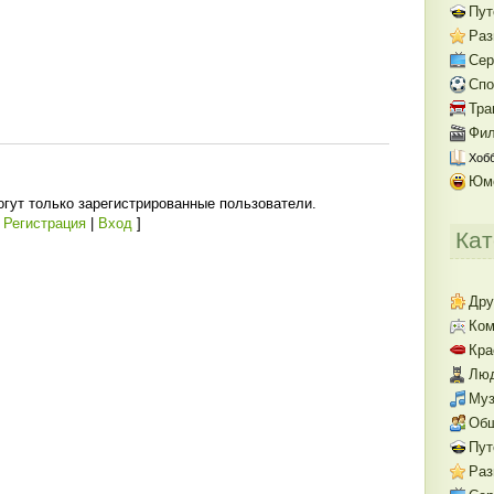
Пут
Раз
Се
Спо
Тра
Фил
Хобб
Юм
гут только зарегистрированные пользователи.
[
Регистрация
|
Вход
]
Кат
Дру
Ком
Кра
Люд
Муз
Об
Пут
Раз