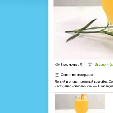
Просмотры
: 0
Вкусно и б
Описание материала
:
Легкий и очень приятный коктейль.С
часть;апельсиновый сок — 1 часть;не