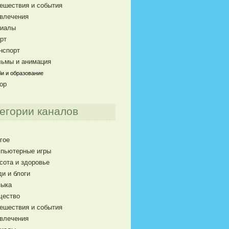
ешествия и события
влечения
риалы
рт
нспорт
ьмы и анимация
и и образование
ор
егории каналов
гое
пьютерные игры
сота и здоровье
и и блоги
ыка
щество
ешествия и события
влечения