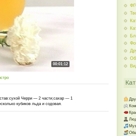
Ф
Тв
Ка
Ка
Бл
Фо
Др
Об
00:01:12
Ви
ыстро
Кат
остав:сухой Черри — 2 части;сахар — 1
Дру
сколько кубиков льда и содовая.
Ком
Кра
Люд
Муз
Об