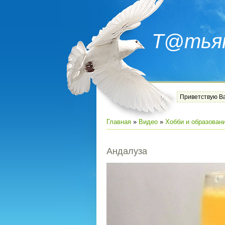
Т@тья
Приветствую В
Главная
»
Видео
»
Хобби и образован
Андалуза