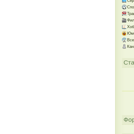
Се
Спо
Тра
Фил
Хоб
Юм
Все
Кан
Ста
Фо