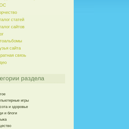
ГОС
орчество
талог статей
талог сайтов
ог
тоальбомы
узья сайта
ратная связь
део
егории раздела
гое
пьютерные игры
сота и здоровье
и и блоги
ыка
щество