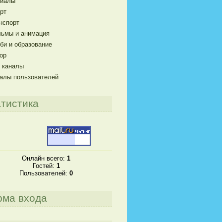
риалы
рт
нспорт
ьмы и анимация
би и образование
ор
 каналы
алы пользователей
тистика
Онлайн всего:
1
Гостей:
1
Пользователей:
0
рма входа