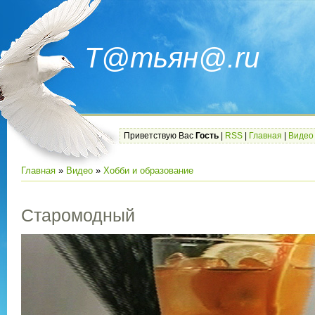
Т@тьян@.ru
Приветствую Вас
Гость
|
RSS
|
Главная
|
Видео
Главная
»
Видео
»
Хобби и образование
Старомодный