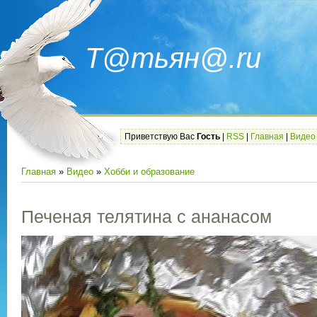
Т@тьян@.ru
Приветствую Вас
Гость
|
RSS
|
Главная
|
Видео
Главная
»
Видео
»
Хобби и образование
Печеная телятина с ананасом