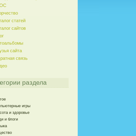
ГОС
орчество
талог статей
талог сайтов
ог
тоальбомы
узья сайта
ратная связь
део
егории раздела
гое
пьютерные игры
сота и здоровье
и и блоги
ыка
щество