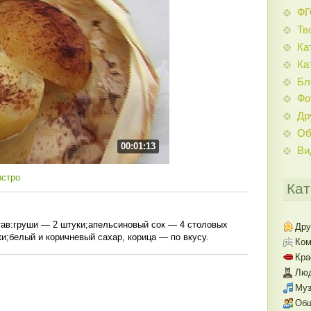
Ф
Тв
Ка
Ка
Бл
Фо
Др
Об
00:01:13
Ви
ыстро
Кат
тав:груши — 2 штуки;апельсиновый сок — 4 столовых
Дру
;белый и коричневый сахар, корица — по вкусу.
Ком
Кра
Люд
Муз
Об