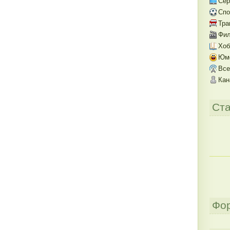
Се
Спо
Тра
Фил
Хоб
Юм
Все
Кан
Ста
Фо