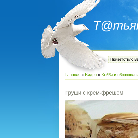
Т@тья
Приветствую В
Главная
»
Видео
»
Хобби и образован
Груши с крем-фрешем