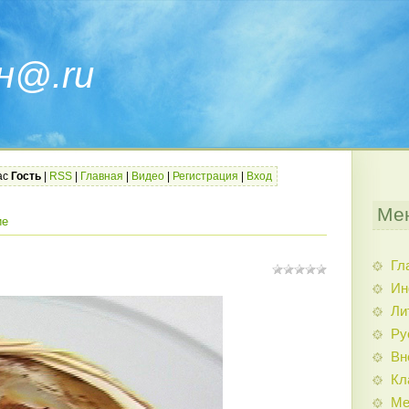
н@.ru
ас
Гость
|
RSS
|
Главная
|
Видео
|
Регистрация
|
Вход
Ме
ие
Гл
Ин
Ли
Ру
Вн
Кл
Ме