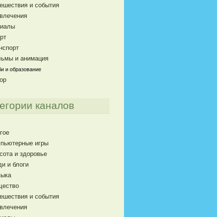
ешествия и события
влечения
риалы
рт
нспорт
ьмы и анимация
и и образование
ор
егории каналов
гое
пьютерные игры
сота и здоровье
и и блоги
ыка
щество
ешествия и события
влечения