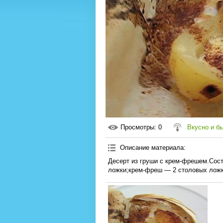
Просмотры
: 0
Вкусно и б
Описание материала
:
Десерт из груши с крем-фрешем.Сос
ложки;крем-фреш — 2 столовых ложки