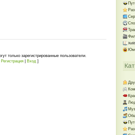
Пут
Раз
Се
Спо
Тра
Фил
Хобб
Юм
гут только зарегистрированные пользователи.
[
Регистрация
|
Вход
]
Кат
Дру
Ком
Кра
Люд
Муз
Об
Пут
Раз