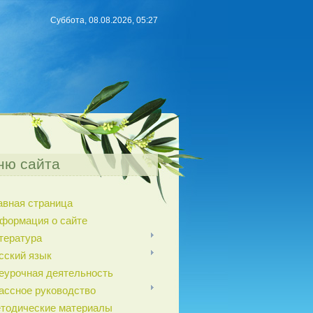
Суббота, 08.08.2026, 05:27
ню сайта
авная страница
формация о сайте
тература
сский язык
еурочная деятельность
ассное руководство
тодические материалы