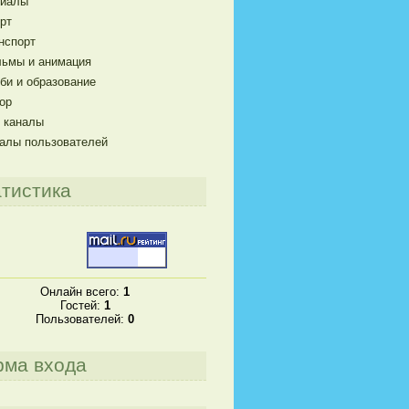
риалы
рт
нспорт
ьмы и анимация
би и образование
ор
 каналы
алы пользователей
тистика
Онлайн всего:
1
Гостей:
1
Пользователей:
0
рма входа