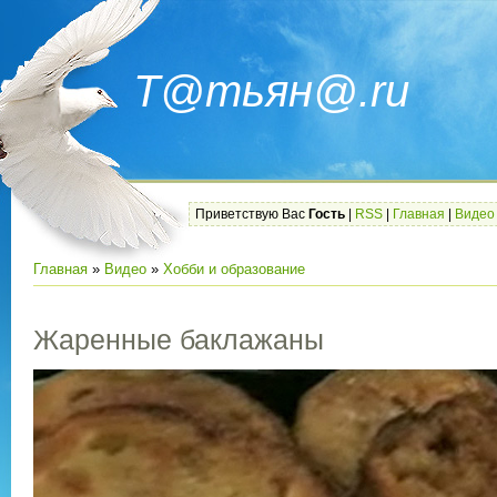
Т@тьян@.ru
Приветствую Вас
Гость
|
RSS
|
Главная
|
Видео
Главная
»
Видео
»
Хобби и образование
Жаренные баклажаны