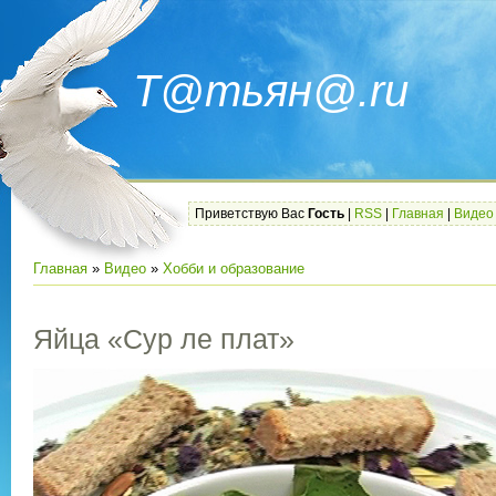
Т@тьян@.ru
Приветствую Вас
Гость
|
RSS
|
Главная
|
Видео
Главная
»
Видео
»
Хобби и образование
Яйца «Сур ле плат»