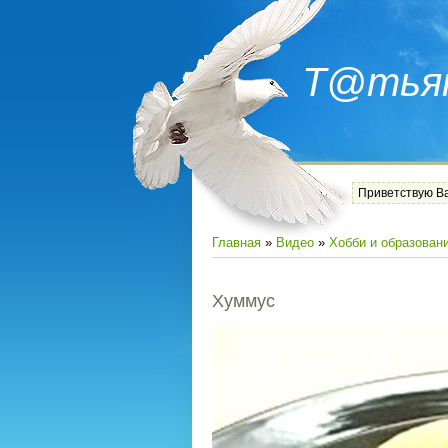
Т@тья
Приветствую В
Главная
»
Видео
»
Хобби и образован
Хуммус