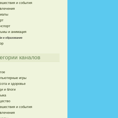
ешествия и события
влечения
риалы
рт
нспорт
ьмы и анимация
и и образование
ор
егории каналов
гое
пьютерные игры
сота и здоровье
и и блоги
ыка
щество
ешествия и события
влечения