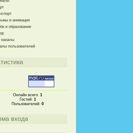
риалы
рт
нспорт
ьмы и анимация
би и образование
ор
 каналы
алы пользователей
тистика
Онлайн всего:
1
Гостей:
1
Пользователей:
0
рма входа