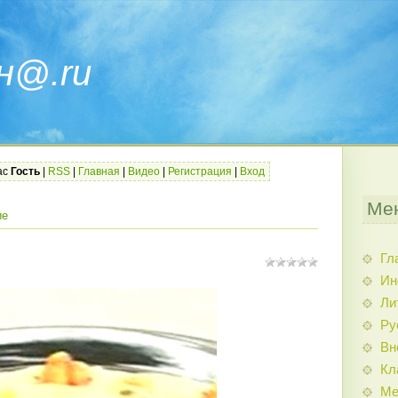
н@.ru
ас
Гость
|
RSS
|
Главная
|
Видео
|
Регистрация
|
Вход
Ме
ие
Гл
Ин
Ли
Ру
Вн
Кл
Ме