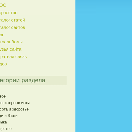
ГОС
орчество
талог статей
талог сайтов
ог
тоальбомы
узья сайта
ратная связь
део
егории раздела
гое
пьютерные игры
сота и здоровье
и и блоги
ыка
щество