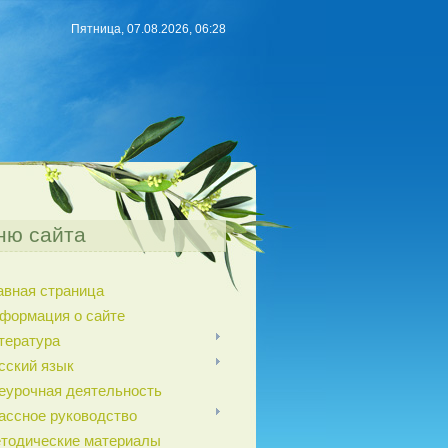
Пятница, 07.08.2026, 06:28
ню сайта
авная страница
формация о сайте
тература
сский язык
еурочная деятельность
ассное руководство
тодические материалы