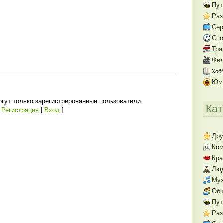
Пут
Раз
Се
Спо
Тра
Фил
Хобб
Юм
гут только зарегистрированные пользователи.
Кат
[
Регистрация
|
Вход
]
Дру
Ком
Кра
Люд
Муз
Об
Пут
Раз