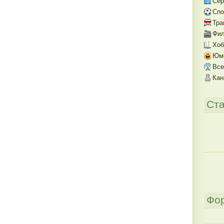
Се
Спо
Тра
Фил
Хоб
Юм
Все
Кан
Ста
Фо