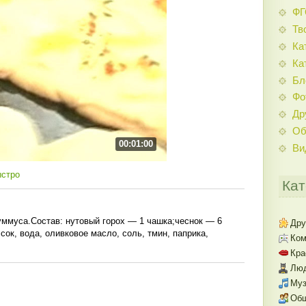
Ф
Тв
Ка
Ка
Бл
Фо
Др
Об
00:01:00
Ви
ыстро
Кат
уммуса.Состав: нутовый горох — 1 чашка;чеснок — 6
Дру
сок, вода, оливковое масло, соль, тмин, паприка,
Ком
Кра
Люд
Муз
Об