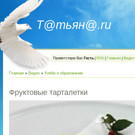
Т@тьян@.ru
Приветствую Вас
Гость
|
RSS
|
Главная
|
Видео
Главная
»
Видео
»
Хобби и образование
Фруктовые тарталетки